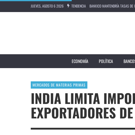
JUEVES, AGOSTO 6 2026
TENDENCIA
EL NIÑO EMPUJARÍA A 49 MILLO
BCE CREE QUE CAMBIO EN INVERS
GUERRA EN ORIENTE MEDIO LE C
KIMBERLY-CLARK RECORTA PREVI
ECONOMÍA
POLÍTICA
BANCO
MERCADOS DE MATERIAS PRIMAS
INDIA LIMITA IMP
EXPORTADORES DE 