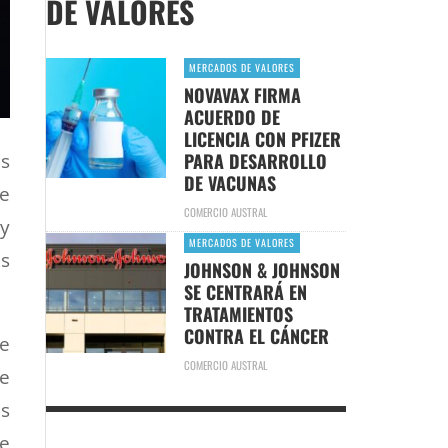
DE VALORES
MERCADOS DE VALORES
NOVAVAX FIRMA
ACUERDO DE
LICENCIA CON PFIZER
PARA DESARROLLO
es
DE VACUNAS
te
COMERCIO AUSTRAL
 y
MERCADOS DE VALORES
ás
JOHNSON & JOHNSON
SE CENTRARÁ EN
TRATAMIENTOS
CONTRA EL CÁNCER
de
COMERCIO AUSTRAL
e
s
de