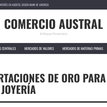
NES DE PERSONAS A LA HAMBRUNA, SEGÚN LA ONU
COMERCIO AUSTRAL
IÓN HACIA IA AYUDA A ALIVIAR INCERTIDUMBRE
OSTÓ AL MERCADO 2.600 MILLONES, SEGÚN ARAMCO
Enfoque Financiero
SIÓN POR CALIDAD EN CHINA QUE PERJUDICA SUS VENTAS
S CENTRALES
MERCADOS DE VALORES
MERCADOS DE MATERIAS PRIMAS
ORTACIONES DE ORO PARA
JOYERÍA