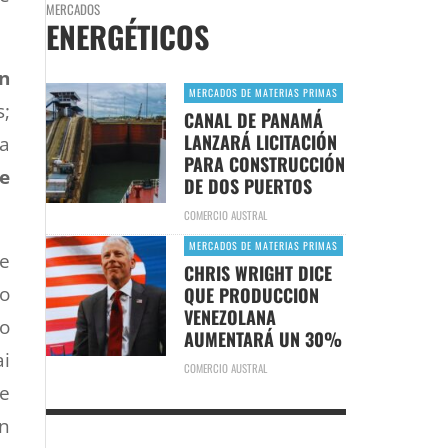
MERCADOS
ENERGÉTICOS
n
MERCADOS DE MATERIAS PRIMAS
s;
CANAL DE PANAMÁ
LANZARÁ LICITACIÓN
ra
PARA CONSTRUCCIÓN
e
DE DOS PUERTOS
.
COMERCIO AUSTRAL
MERCADOS DE MATERIAS PRIMAS
de
CHRIS WRIGHT DICE
do
QUE PRODUCCION
VENEZOLANA
o
AUMENTARÁ UN 30%
i
COMERCIO AUSTRAL
de
en