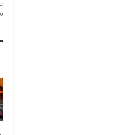
su
to