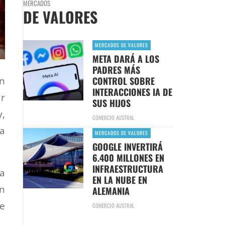
MERCADOS
DE VALORES
MERCADOS DE VALORES
META DARÁ A LOS
PADRES MÁS
CONTROL SOBRE
an
INTERACCIONES IA DE
ar
SUS HIJOS
y,
COMERCIO AUSTRAL
ha
MERCADOS DE VALORES
GOOGLE INVERTIRÁ
6.400 MILLONES EN
INFRAESTRUCTURA
la
EN LA NUBE EN
en
ALEMANIA
te
COMERCIO AUSTRAL