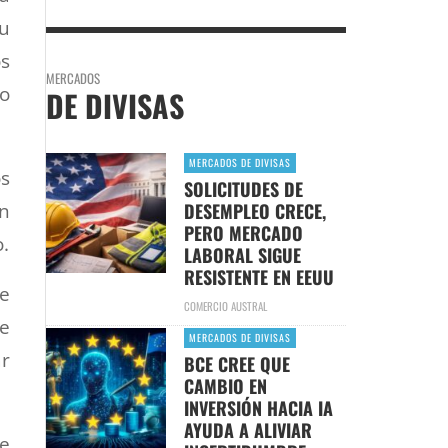
su
s
MERCADOS
o
DE DIVISAS
MERCADOS DE DIVISAS
s
SOLICITUDES DE
in
DESEMPLEO CRECE,
PERO MERCADO
.
LABORAL SIGUE
RESISTENTE EN EEUU
de
COMERCIO AUSTRAL
e
MERCADOS DE DIVISAS
ar
BCE CREE QUE
CAMBIO EN
INVERSIÓN HACIA IA
AYUDA A ALIVIAR
ue