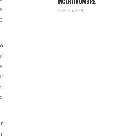
INCERTIDUMBRE
ta
COMERCIO AUSTRAL
ad
io
al
la
al
ón
ad
r
r