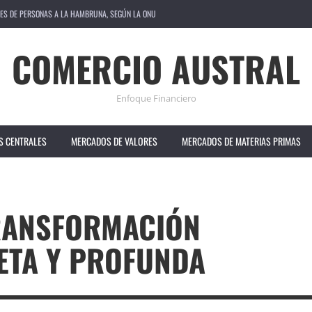
ONUNCIADA EN SUS VENTAS ANUALES
IENE TASA DE INTERÉS EN 6.5%
COMERCIO AUSTRAL
 ACUSA A ESTADOS UNIDOS DE OBSTRUIR COOPERACIÓN
Enfoque Financiero
AS DE INTERÉS; CONTEMPLA OTRO RECORTE EN SEPTIEMBRE
S CENTRALES
MERCADOS DE VALORES
MERCADOS DE MATERIAS PRIMAS
NES DE PERSONAS A LA HAMBRUNA, SEGÚN LA ONU
TRANSFORMACIÓN
ETA Y PROFUNDA