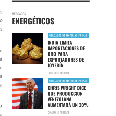
os
MERCADOS
ENERGÉTICOS
do
as
MERCADOS DE MATERIAS PRIMAS
INDIA LIMITA
IMPORTACIONES DE
de
ORO PARA
á
EXPORTADORES DE
JOYERÍA
te
COMERCIO AUSTRAL
ta
MERCADOS DE MATERIAS PRIMAS
a
CHRIS WRIGHT DICE
QUE PRODUCCION
VENEZOLANA
AUMENTARÁ UN 30%
as
COMERCIO AUSTRAL
 a