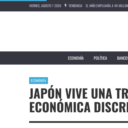
VIERNES, AGOSTO 7 2026
TENDENCIA
UNDER ARMOUR PREVÉ CAÍDA PR
BANCO CENTRAL DE MÉXICO MANT
EMBAJADA CHINA EN ARGENTINA
BRASIL VUELVE A RECORTAR TAS
ECONOMÍA
POLÍTICA
BANCO
EL NIÑO EMPUJARÍA A 49 MILLO
ECONOMÍA
JAPÓN VIVE UNA 
ECONÓMICA DISCR