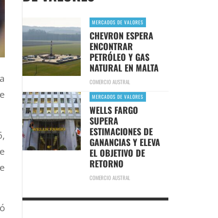
MERCADOS DE VALORES
CHEVRON ESPERA
ENCONTRAR
PETRÓLEO Y GAS
NATURAL EN MALTA
la
COMERCIO AUSTRAL
de
MERCADOS DE VALORES
WELLS FARGO
SUPERA
ESTIMACIONES DE
6,
GANANCIAS Y ELEVA
e
EL OBJETIVO DE
RETORNO
de
COMERCIO AUSTRAL
ró