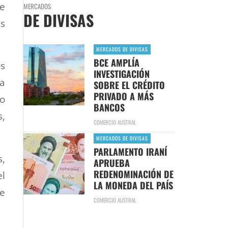
e
MERCADOS
DE DIVISAS
as
MERCADOS DE DIVISAS
BCE AMPLÍA
os
INVESTIGACIÓN
na
SOBRE EL CRÉDITO
PRIVADO A MÁS
do
BANCOS
s,
COMERCIO AUSTRAL
MERCADOS DE DIVISAS
PARLAMENTO IRANÍ
s,
APRUEBA
REDENOMINACIÓN DE
el
LA MONEDA DEL PAÍS
e
COMERCIO AUSTRAL