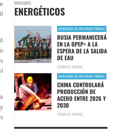
ue
MERCADOS
ENERGÉTICOS
ll
MERCADOS DE MATERIAS PRIMAS
RUSIA PERMANECERÁ
ró
EN LA OPEP+ A LA
to
ESPERA DE LA SALIDA
DE EAU
s
COMERCIO AUSTRAL
el
MERCADOS DE MATERIAS PRIMAS
CHINA CONTROLARÁ
PRODUCCIÓN DE
ya
ACERO ENTRE 2026 Y
2030
y
COMERCIO AUSTRAL
ás