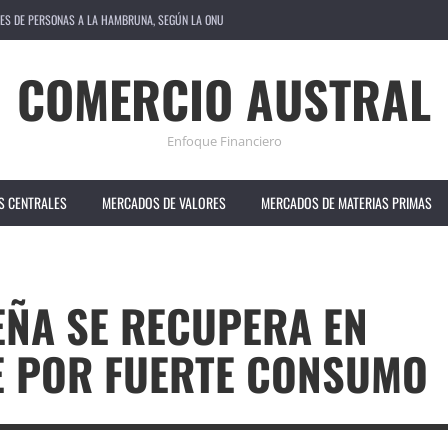
ONUNCIADA EN SUS VENTAS ANUALES
IENE TASA DE INTERÉS EN 6.5%
COMERCIO AUSTRAL
 ACUSA A ESTADOS UNIDOS DE OBSTRUIR COOPERACIÓN
Enfoque Financiero
AS DE INTERÉS; CONTEMPLA OTRO RECORTE EN SEPTIEMBRE
S CENTRALES
MERCADOS DE VALORES
MERCADOS DE MATERIAS PRIMAS
NES DE PERSONAS A LA HAMBRUNA, SEGÚN LA ONU
EÑA SE RECUPERA EN
E POR FUERTE CONSUMO