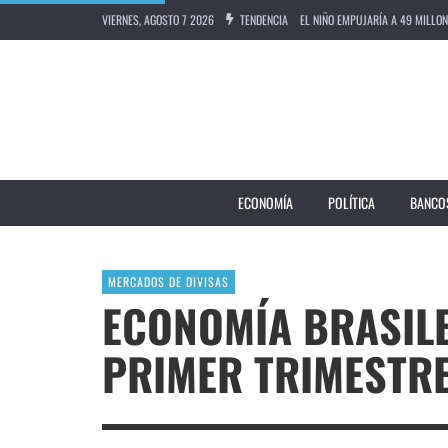
VIERNES, AGOSTO 7 2026
TENDENCIA
UNDER ARMOUR PREVÉ CAÍDA PR
BANCO CENTRAL DE MÉXICO MANT
EMBAJADA CHINA EN ARGENTINA
BRASIL VUELVE A RECORTAR TAS
ECONOMÍA
POLÍTICA
BANCO
EL NIÑO EMPUJARÍA A 49 MILLO
MERCADOS DE DIVISAS
ECONOMÍA BRASIL
PRIMER TRIMESTR